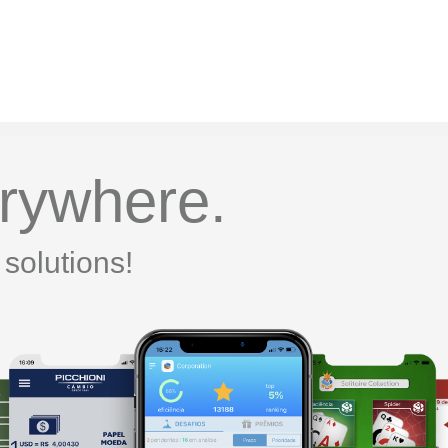
erywhere.
solutions!